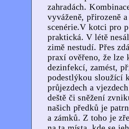
zahradách. Kombinace
vyváženě, přirozeně a
scenérie.V kotci pro 
praktická. V létě nes
zimě nestudí. Přes zd
praxí ověřeno, že lze 
dezinfekcí, zamést, p
podestlýkou sloužící 
průjezdech a vjezdech
deště či sněžení zvni
našich předků je patr
a zámků. Z toho je zře
na ta místa, kde se jeh