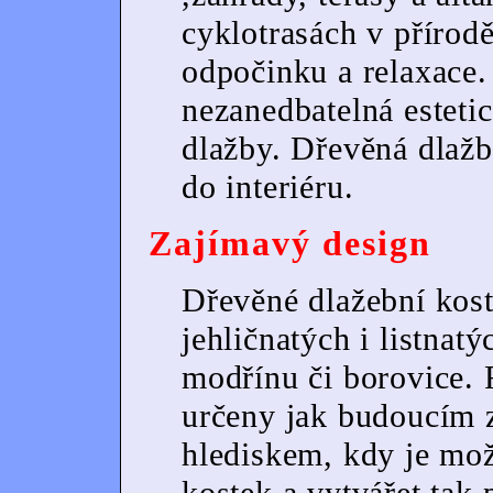
cyklotrasách v přírod
odpočinku a relaxace. 
nezanedbatelná esteti
dlažby. Dřevěná dlažba
do interiéru.
Zajímavý design
Dřevěné dlažební kos
jehličnatých i listnat
modřínu či borovice.
určeny jak budoucím z
hlediskem, kdy je mo
kostek a vytvářet tak