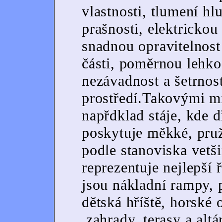
vlastnosti, tlumení hl
prašnosti, elektrickou
snadnou opravitelnos
části, poměrnou lehko
nezávadnost a šetrnos
prostředí.Takovými mí
napřdklad stáje, kde 
poskytuje měkké, pruž
podle stanoviska vetši
reprezentuje nejlepší
jsou nákladní rampy, 
dětská hříště, horské 
,zahrady, terasy a alt