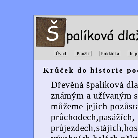
Úvod
Použití
Pokládka
Imp
Krůček do historie po
Dřevěná špalíková dla
známým a užívaným st
můžeme jejich pozůsta
průchodech,pasážích,
průjezdech,stájích,ho