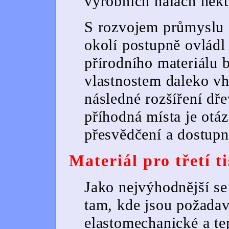
výrobních halách něk
S rozvojem průmyslu 
okolí postupně ovládl 
přírodního materiálu 
vlastnostem daleko v
následné rozšíření dř
příhodná místa je otá
přesvědčení a dostupn
Materiál pro třetí ti
Jako nejvýhodnější se
tam,
kde jsou požada
elastomechanické a te