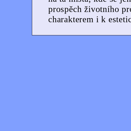
prospěch životního pr
charakterem i k esteti