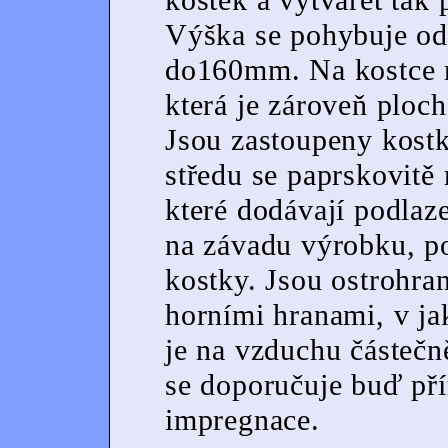
Výška se pohybuje od
do160mm. Na kostce r
která je zároveň ploc
Jsou zastoupeny kost
středu se paprskovitě 
které dodávají podlaze
na závadu výrobku, p
kostky. Jsou ostrohra
horními hranami, v jak
je na vzduchu částečn
se doporučuje buď pří
impregnace.