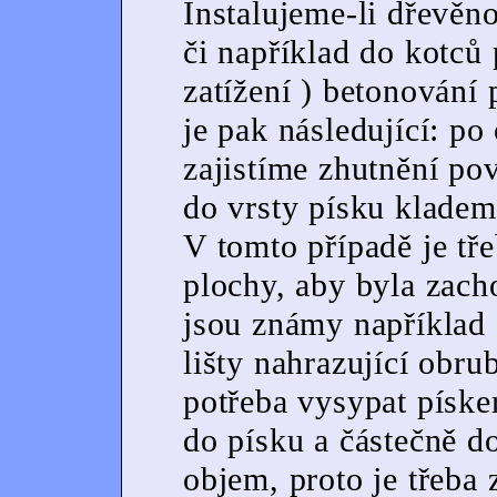
Instalujeme-li dřevěn
či například do kotců 
zatížení ) betonování
je pak následující: po
zajistíme zhutnění po
do vrsty písku kladem
V tomto případě je tře
plochy, aby byla zacho
jsou známy například 
lišty nahrazující obru
potřeba vysypat píske
do písku a částečně do
objem, proto je třeba 