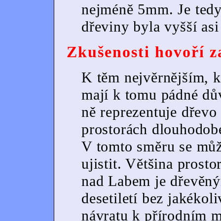
nejméně 5mm. Je tedy
dřeviny byla vyšší asi
Zkušenosti hovoří z
K těm nejvěrnějším, kt
mají k tomu pádné dův
ně reprezentuje dřevo 
prostorách dlouhodobé
V tomto směru se můž
ujistit. Většina pros
nad Labem je dřevěný
desetiletí bez jakékol
návratu k přírodním m